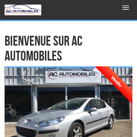
Aller au contenu principal
Toggl
navig
Bienvenue sur AC
AUTOMOBILES
Vendu