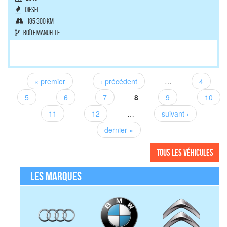
Diesel
185 300 km
Boîte manuelle
« premier
‹ précédent
…
4
Pages
5
6
7
8
9
10
11
12
…
suivant ›
dernier »
Tous les véhicules
Les marques