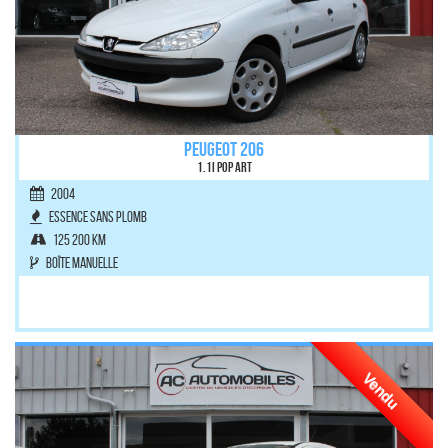
PEUGEOT 206
1.1i Pop Art
2004
Essence sans plomb
125 200 km
Boîte manuelle
Vendu