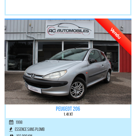
Vendu
PEUGEOT 206
1.4i XT
1998
Essence sans plomb